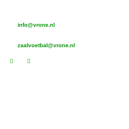
Sint Pancras
E-mailadres veldvoetbal
info@vrone.nl
E-mailadres zaalvoetbal
zaalvoetbal@vrone.nl
Laatste nieuws
Lees dit vóór je eerste vrijwilligersdienst
Martijn Komen scoort trainersdiploma
De voorlopige teamindelingen voor 2026 –