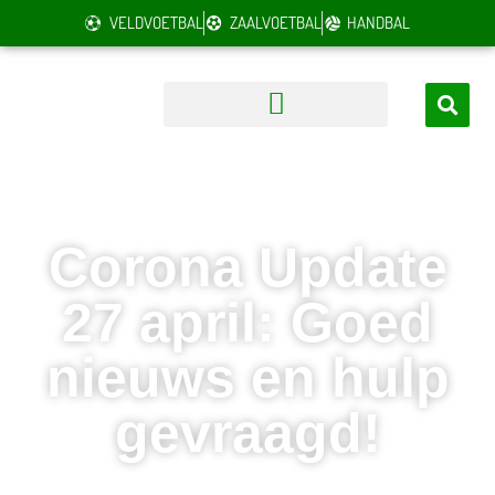
VELDVOETBAL
ZAALVOETBAL
HANDBAL
Corona Update
27 april: Goed
nieuws en hulp
gevraagd!