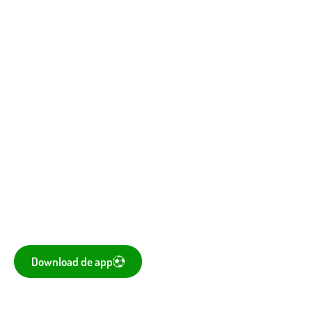
Vergaderagenda
Kantine
Bestuurskamer
Kantine De Vork
De voetbal-app
Ook je programma, uitslagen, standen eenvoudig op je
mobiel bekijken? Dé app voor amateurvoetballend
Nederland is te downloaden voor iOS en Android.
Download de app