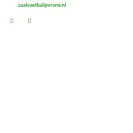
zaalvoetbal@vrone.nl
Laatste nieuws
Lees dit vóór je eerste vrijwilligersdienst
Martijn Komen scoort trainersdiploma
De voorlopige teamindelingen voor 2026 – 2027 zijn
bekend!
Heb jij loten gekocht voor de Vrone Loterij?
Vrone bleek geduldiger dan Medemblik (0-2)