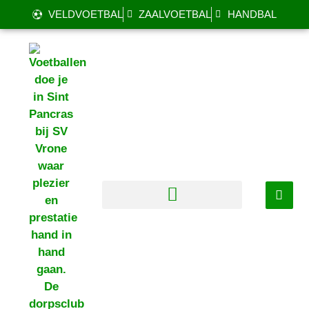
VELDVOETBAL
ZAALVOETBAL
HANDBAL