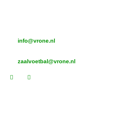
Adres Zaalvoetbal
Beverplein 2
Sint Pancras
E-mailadres veldvoetbal
info@vrone.nl
E-mailadres zaalvoetbal
zaalvoetbal@vrone.nl
Laatste nieuws
Lees dit vóór je eerste vrijwilligersdienst
Martijn Komen scoort trainersdiploma