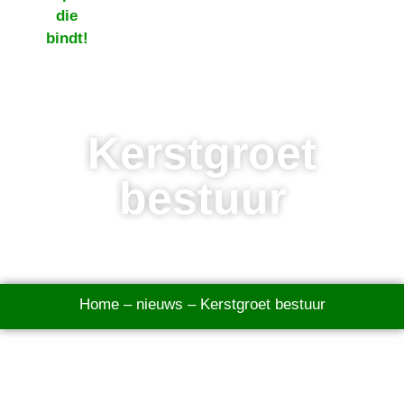
Kerstgroet
bestuur
Home
–
nieuws
–
Kerstgroet bestuur