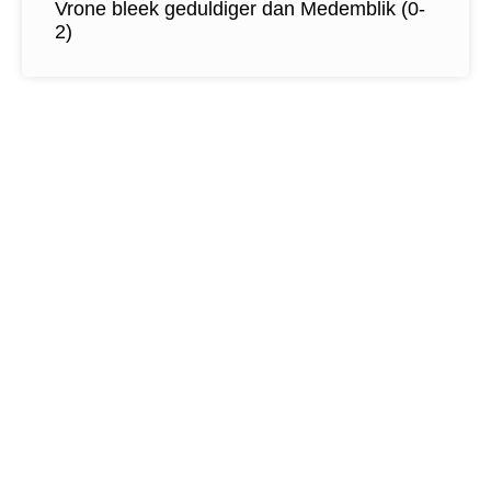
Vrone bleek geduldiger dan Medemblik (0-
2)
Contactgegevens
Tijdelijk adres Veldvoetbal
Vrone
Boeterslaan 1-B, Sint Pancras
Tijdelijk adres Veldvoetbal
DTS
Oeverzegge 1, Oudkarspel