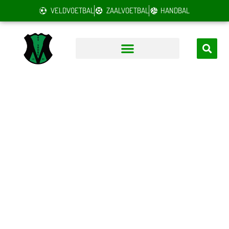
VELDVOETBAL
ZAALVOETBAL
HANDBAL
LET OP: TIJDELIJKE
ADRESSEN
In seizoen 2026 / 2027 spelen we in