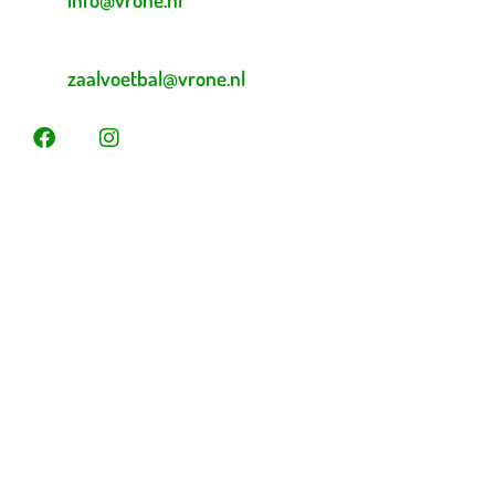
E-mailadres zaalvoetbal
zaalvoetbal@vrone.nl
Laatste nieuws
Lees dit vóór je eerste vrijwilligersdienst
Martijn Komen scoort trainersdiploma
De voorlopige teamindelingen voor 2026 – 2027 zijn
bekend!
Heb jij loten gekocht voor de Vrone Loterij?
Vrone bleek geduldiger dan Medemblik (0-2)