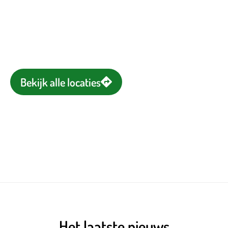
verband met de verbouwing deels
‘gewoon’ bij Vrone en deels bij DTS in
Oudkarspel.
Bekijk alle locaties
Het laatste nieuws