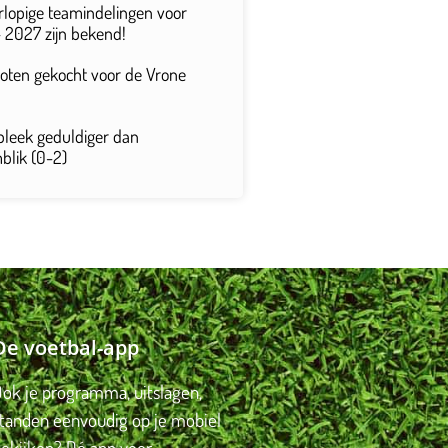
rlopige teamindelingen voor
 2027 zijn bekend!
 loten gekocht voor de Vrone
bleek geduldiger dan
lik (0-2)
De voetbal-app
ok je programma, uitslagen,
standen eenvoudig op je mobiel
bekijken? Dé app voor