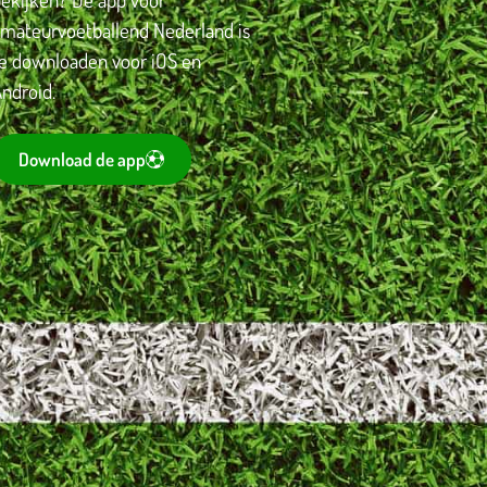
amateurvoetballend Nederland is
te downloaden voor iOS en
ndroid.
Download de app