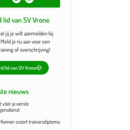
 lid van SV Vrone
t jij je wilt aanmelden bij
 Meld je nu aan voor een
raining of overschrijving!
d lid van SV Vrone
ste nieuws
t vóór je eerste
ligersdienst
n Komen scoort trainersdiploma