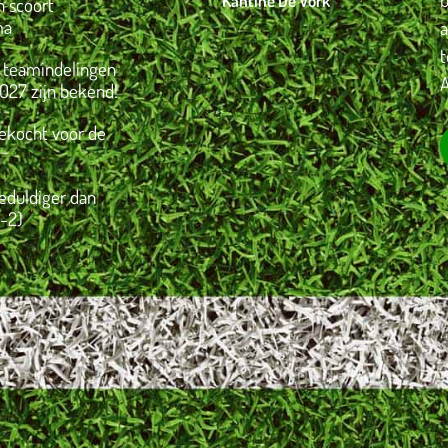
Kantine De Vork
 scoort
ma
 teamindelingen
A
027 zijn bekend!
gekocht voor de
eduldiger dan
-2)