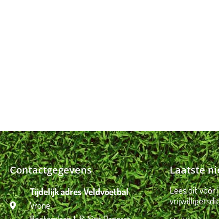
Contactgegevens
Laatste n
Lees dit vóór 
Tijdelijk adres Veldvoetbal
vrijwilligersdi
Vrone
Boeterslaan 1-B, Sint Pancras