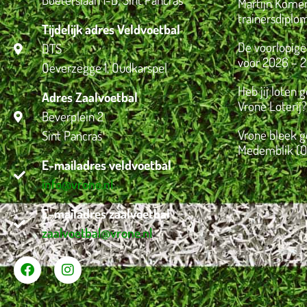
Martijn Komen
trainersdiplo
Tijdelijk adres Veldvoetbal
De voorlopige
DTS
voor 2026 – 2
Oeverzegge 1, Oudkarspel
Heb jij loten 
Adres Zaalvoetbal
Vrone Loterij?
Beverplein 2
Vrone bleek g
Sint Pancras
Medemblik (0
E-mailadres veldvoetbal
info@vrone.nl
E-mailadres zaalvoetbal
zaalvoetbal@vrone.nl