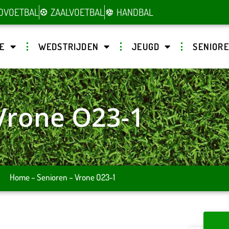
DVOETBAL
ZAALVOETBAL
HANDBAL
E
WEDSTRIJDEN
JEUGD
SENIOR
Vrone O23-1
Home
–
Senioren
–
Vrone O23-1