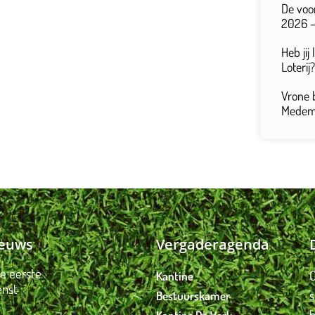
De voo
2026 –
Heb jij
Loterij?
Vrone 
Medemb
ieuws
Vergaderagenda
je eerste
O
Kantine
enst
Bestuurskamer