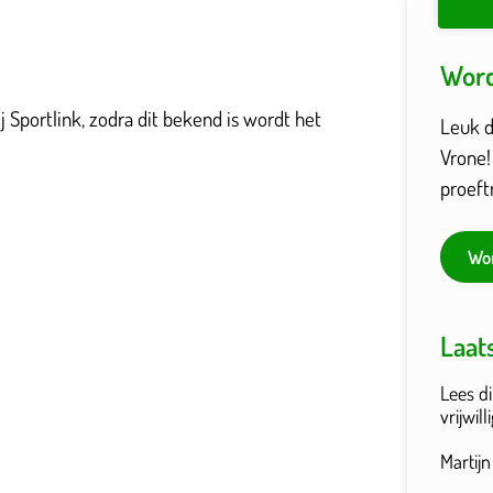
Word
 Sportlink, zodra dit bekend is wordt het
Leuk da
Vrone!
proeft
Wor
Laat
Lees di
vrijwil
Martij