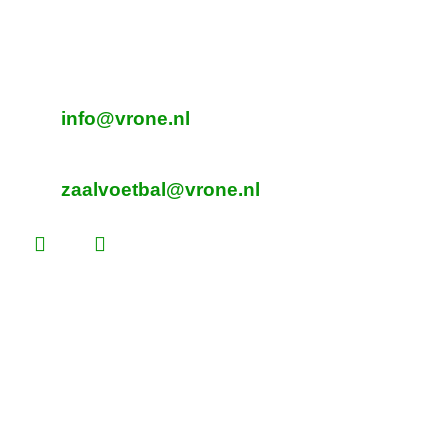
Beverplein 2
Sint Pancras
E-mailadres veldvoetbal
info@vrone.nl
E-mailadres zaalvoetbal
zaalvoetbal@vrone.nl
Laatste nieuws
Lees dit vóór je eerste vrijwilligersdienst
Martijn Komen scoort trainersdiploma