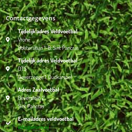
Contactgegevens
Tijdelijk adres Veldvoetbal
Vrone
Boeterslaan 1-B, Sint Pancras
Tijdelijk adres Veldvoetbal
DTS
Oeverzegge 1, Oudkarspel
Adres Zaalvoetbal
Beverplein 2
Sint Pancras
E-mailadres veldvoetbal
info@vrone.nl