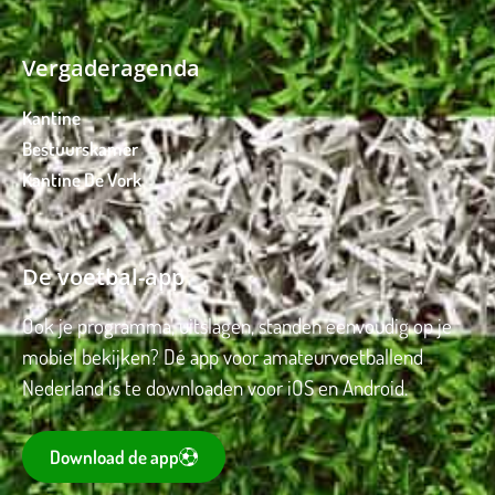
Vergaderagenda
Kantine
Bestuurskamer
Kantine De Vork
De voetbal-app
Ook je programma, uitslagen, standen eenvoudig op je
mobiel bekijken? Dé app voor amateurvoetballend
Nederland is te downloaden voor iOS en Android.
Download de app