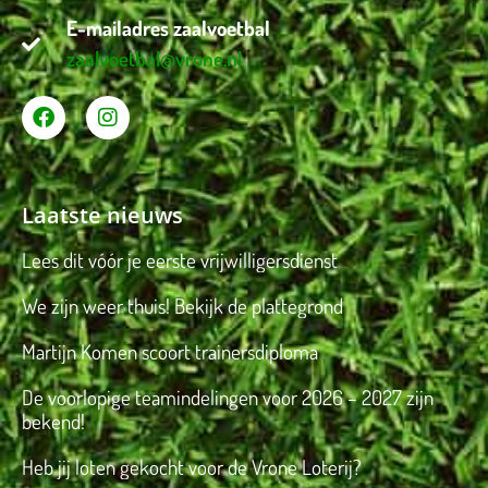
E-mailadres zaalvoetbal
zaalvoetbal@vrone.nl
Laatste nieuws
Lees dit vóór je eerste vrijwilligersdienst
We zijn weer thuis! Bekijk de plattegrond
Martijn Komen scoort trainersdiploma
De voorlopige teamindelingen voor 2026 – 2027 zijn
bekend!
Heb jij loten gekocht voor de Vrone Loterij?