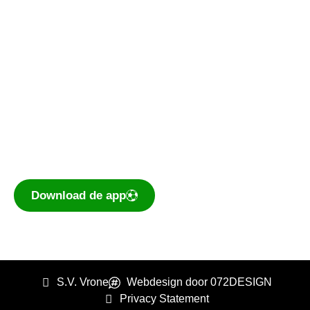
De voetbal-app
Ook je programma, uitslagen, standen
eenvoudig op je mobiel bekijken? Dé app voor
amateurvoetballend Nederland is te
downloaden voor iOS en Android.
Download de app
S.V. Vrone
Webdesign door 072DESIGN
Privacy Statement