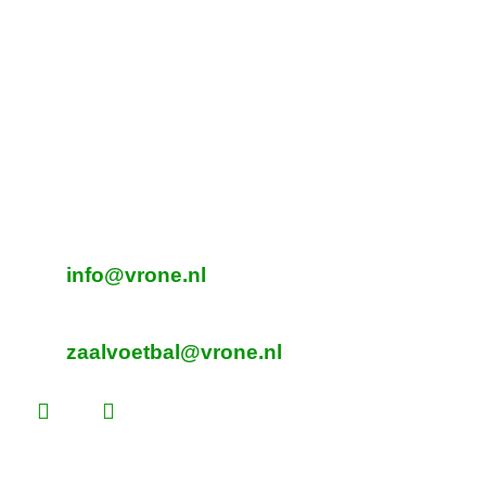
Tijdelijk adres Veldvoetbal
DTS
Oeverzegge 1, Oudkarspel
Adres Zaalvoetbal
Beverplein 2
Sint Pancras
E-mailadres veldvoetbal
info@vrone.nl
E-mailadres zaalvoetbal
zaalvoetbal@vrone.nl