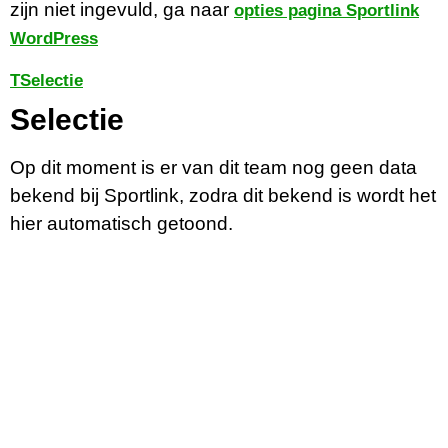
zijn niet ingevuld, ga naar
opties pagina Sportlink
WordPress
T
Selectie
Selectie
Op dit moment is er van dit team nog geen data
bekend bij Sportlink, zodra dit bekend is wordt het
hier automatisch getoond.
Contactgegevens
Tijdelijk adres Veldvoetbal
Vrone
Boeterslaan 1-B, Sint Pancras