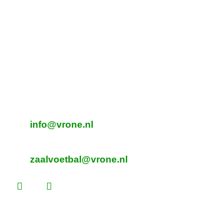
Tijdelijk adres Veldvoetbal
DTS
Oeverzegge 1, Oudkarspel
Adres Zaalvoetbal
Beverplein 2
Sint Pancras
E-mailadres veldvoetbal
info@vrone.nl
E-mailadres zaalvoetbal
zaalvoetbal@vrone.nl