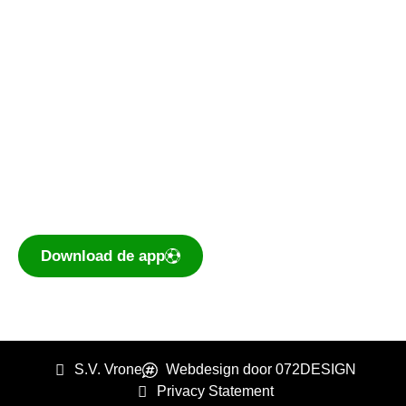
De voetbal-app
Ook je programma, uitslagen, standen
eenvoudig op je mobiel bekijken? Dé app voor
amateurvoetballend Nederland is te
downloaden voor iOS en Android.
Download de app
S.V. Vrone
Webdesign door 072DESIGN
Privacy Statement