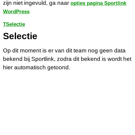
zijn niet ingevuld, ga naar
opties pagina Sportlink
WordPress
T
Selectie
Selectie
Op dit moment is er van dit team nog geen data
bekend bij Sportlink, zodra dit bekend is wordt het
hier automatisch getoond.
Contactgegevens
Tijdelijk adres Veldvoetbal
Vrone
Boeterslaan 1-B, Sint Pancras