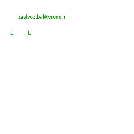
E-mailadres zaalvoetbal
zaalvoetbal@vrone.nl
Laatste nieuws
Lees dit vóór je eerste vrijwilligersdienst
Martijn Komen scoort trainersdiploma
De voorlopige teamindelingen voor 2026 – 2027 zijn
bekend!
Heb jij loten gekocht voor de Vrone Loterij?
Vrone bleek geduldiger dan Medemblik (0-2)