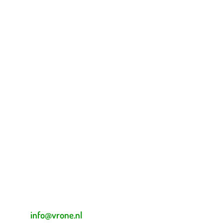
Contactgegevens
Tijdelijk adres Veldvoetbal
Vrone
Boeterslaan 1-B, Sint Pancras
Tijdelijk adres Veldvoetbal
DTS
Oeverzegge 1, Oudkarspel
Adres Zaalvoetbal
Beverplein 2
Sint Pancras
E-mailadres veldvoetbal
info@vrone.nl