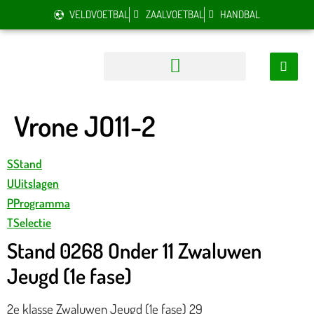
VELDVOETBAL
ZAALVOETBAL
HANDBAL
Vrone JO11-2
S
Stand
U
Uitslagen
P
Programma
T
Selectie
Stand 0268 Onder 11 Zwaluwen
Jeugd (1e fase)
2e klasse Zwaluwen Jeugd (1e fase) 29