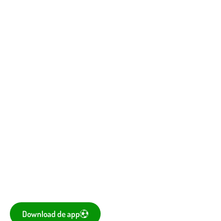
Vergaderagenda
Kantine
Bestuurskamer
Kantine De Vork
De voetbal-app
Ook je programma, uitslagen, standen eenvoudig op je
mobiel bekijken? Dé app voor amateurvoetballend
Nederland is te downloaden voor iOS en Android.
Download de app