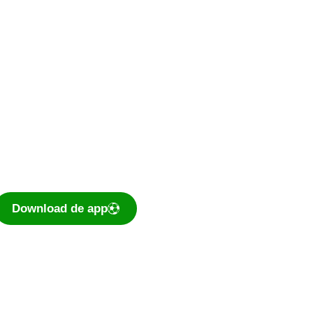
De voetbal-app
Ook je programma,
uitslagen, standen
eenvoudig op je mobiel
bekijken? Dé app voor
amateurvoetballend
Nederland is te downloaden
voor iOS en Android.
Download de app