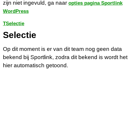
zijn niet ingevuld, ga naar
opties pagina Sportlink
WordPress
T
Selectie
Selectie
Op dit moment is er van dit team nog geen data
bekend bij Sportlink, zodra dit bekend is wordt het
hier automatisch getoond.
Contactgegevens
Tijdelijk adres Veldvoetbal
Vrone
Boeterslaan 1-B, Sint Pancras