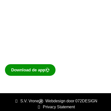
De voetbal-app
Ook je programma, uitslagen, standen
eenvoudig op je mobiel bekijken? Dé app voor
amateurvoetballend Nederland is te
downloaden voor iOS en Android.
Download de app
S.V. Vrone
Webdesign door 072DESIGN
Privacy Statement