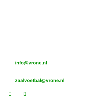
Tijdelijk adres Veldvoetbal
DTS
Oeverzegge 1, Oudkarspel
Adres Zaalvoetbal
Beverplein 2
Sint Pancras
E-mailadres veldvoetbal
info@vrone.nl
E-mailadres zaalvoetbal
zaalvoetbal@vrone.nl