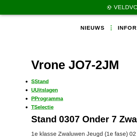
VELDV
NIEUWS
INFOR
Vrone JO7-2JM
S
Stand
U
Uitslagen
P
Programma
T
Selectie
Stand 0307 Onder 7 Zwa
1e klasse Zwaluwen Jeugd (1e fase) 02