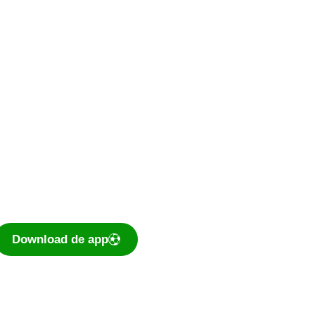
De voetbal-app
Ook je programma,
uitslagen, standen
eenvoudig op je mobiel
bekijken? Dé app voor
amateurvoetballend
Nederland is te downloaden
voor iOS en Android.
Download de app