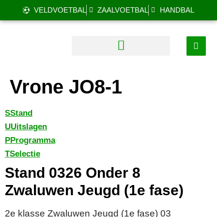
VELDVOETBAL
ZAALVOETBAL
HANDBAL
Vrone JO8-1
S
Stand
U
Uitslagen
P
Programma
T
Selectie
Stand 0326 Onder 8
Zwaluwen Jeugd (1e fase)
2e klasse Zwaluwen Jeugd (1e fase) 03