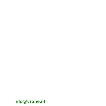
Contactgegevens
Tijdelijk adres Veldvoetbal
Vrone
Boeterslaan 1-B, Sint Pancras
Tijdelijk adres Veldvoetbal
DTS
Oeverzegge 1, Oudkarspel
Adres Zaalvoetbal
Beverplein 2
Sint Pancras
E-mailadres veldvoetbal
info@vrone.nl