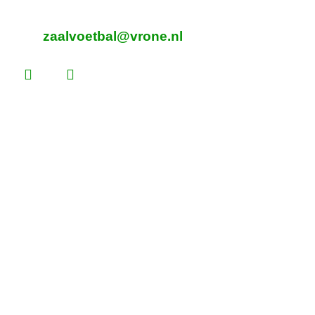
E-mailadres zaalvoetbal
zaalvoetbal@vrone.nl
Laatste nieuws
Lees dit vóór je eerste vrijwilligersdienst
Martijn Komen scoort trainersdiploma
De voorlopige teamindelingen voor 2026 –
2027 zijn bekend!
Heb jij loten gekocht voor de Vrone Loterij?
Vrone bleek geduldiger dan Medemblik (0-2)