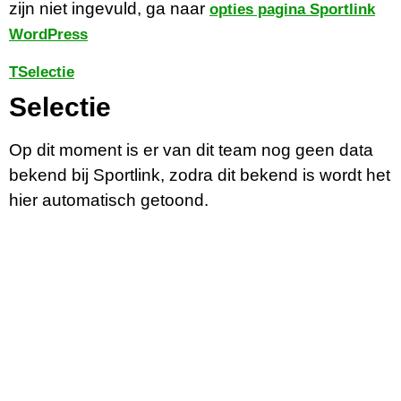
zijn niet ingevuld, ga naar
opties pagina Sportlink
WordPress
T
Selectie
Selectie
Op dit moment is er van dit team nog geen data
bekend bij Sportlink, zodra dit bekend is wordt het
hier automatisch getoond.
Contactgegevens
Tijdelijk adres Veldvoetbal
Vrone
Boeterslaan 1-B, Sint Pancras