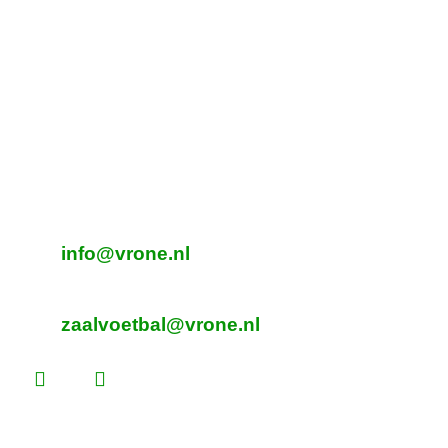
Tijdelijk adres Veldvoetbal
DTS
Oeverzegge 1, Oudkarspel
Adres Zaalvoetbal
Beverplein 2
Sint Pancras
E-mailadres veldvoetbal
info@vrone.nl
E-mailadres zaalvoetbal
zaalvoetbal@vrone.nl