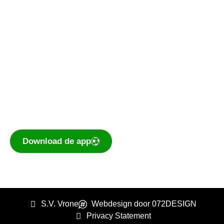
De voetbal-app
Ook je programma, uitslagen, standen
eenvoudig op je mobiel bekijken? Dé app voor
amateurvoetballend Nederland is te
downloaden voor iOS en Android.
Download de app
S.V. Vrone
Webdesign door 072DESIGN
Privacy Statement