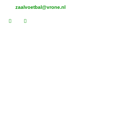
E-mailadres zaalvoetbal
zaalvoetbal@vrone.nl
Laatste nieuws
Lees dit vóór je eerste vrijwilligersdienst
Martijn Komen scoort trainersdiploma
De voorlopige teamindelingen voor 2026 –
2027 zijn bekend!
Heb jij loten gekocht voor de Vrone Loterij?
Vrone bleek geduldiger dan Medemblik (0-2)