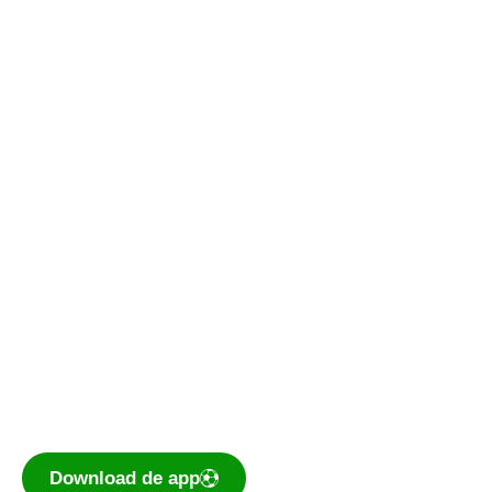
Vergaderagenda
Kantine
Bestuurskamer
Kantine De Vork
De voetbal-app
Ook je programma, uitslagen, standen
eenvoudig op je mobiel bekijken? Dé app voor
amateurvoetballend Nederland is te
downloaden voor iOS en Android.
Download de app