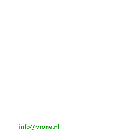
Contactgegevens
Tijdelijk adres Veldvoetbal
Vrone
Boeterslaan 1-B, Sint Pancras
Tijdelijk adres Veldvoetbal
DTS
Oeverzegge 1, Oudkarspel
Adres Zaalvoetbal
Beverplein 2
Sint Pancras
E-mailadres veldvoetbal
info@vrone.nl