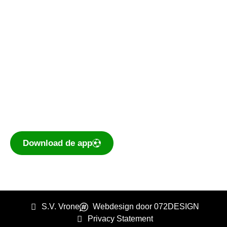
De voetbal-app
Ook je programma, uitslagen, standen
eenvoudig op je mobiel bekijken? Dé app voor
amateurvoetballend Nederland is te
downloaden voor iOS en Android.
Download de app
S.V. Vrone
Webdesign door 072DESIGN
Privacy Statement