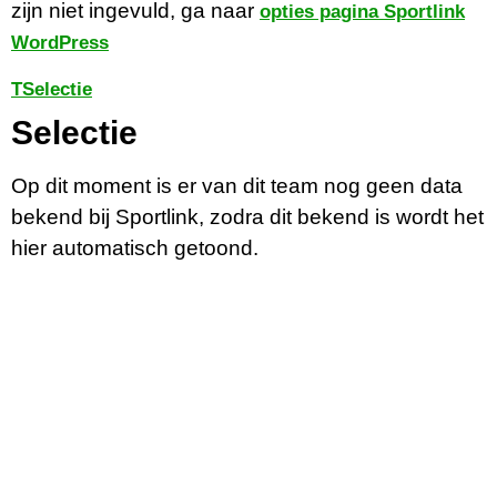
zijn niet ingevuld, ga naar
opties pagina Sportlink
WordPress
T
Selectie
Selectie
Op dit moment is er van dit team nog geen data
bekend bij Sportlink, zodra dit bekend is wordt het
hier automatisch getoond.
Contactgegevens
Tijdelijk adres Veldvoetbal
Vrone
Boeterslaan 1-B, Sint Pancras