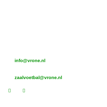
Tijdelijk adres Veldvoetbal
DTS
Oeverzegge 1, Oudkarspel
Adres Zaalvoetbal
Beverplein 2
Sint Pancras
E-mailadres veldvoetbal
info@vrone.nl
E-mailadres zaalvoetbal
zaalvoetbal@vrone.nl