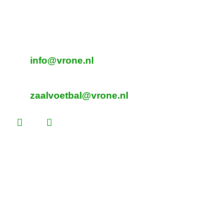
Beverplein 2
Sint Pancras
E-mailadres veldvoetbal
info@vrone.nl
E-mailadres zaalvoetbal
zaalvoetbal@vrone.nl
Laatste nieuws
Lees dit vóór je eerste vrijwilligersdienst
Martijn Komen scoort trainersdiploma