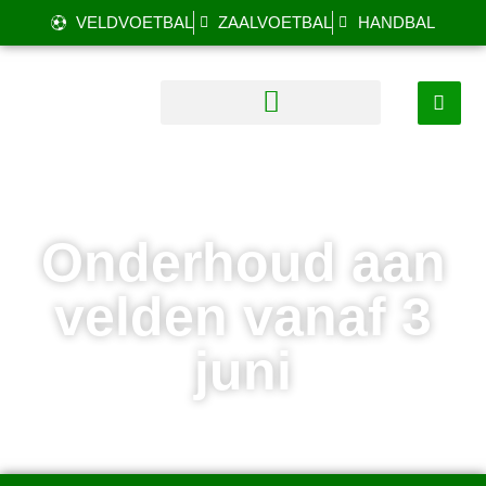
VELDVOETBAL
ZAALVOETBAL
HANDBAL
Onderhoud aan
velden vanaf 3
juni