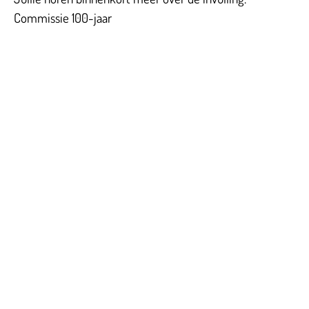
Commissie 100-jaar
Contactgegevens
Laatste n
Lees dit vóór 
Tijdelijk adres Veldvoetbal
vrijwilligersdi
Vrone
Boeterslaan 1-B, Sint Pancras
We zijn weer t
plattegrond
Tijdelijk adres Veldvoetbal
Martijn Komen
DTS
trainersdiplo
Oeverzegge 1, Oudkarspel
De voorlopige
Adres Zaalvoetbal
voor 2026 – 2