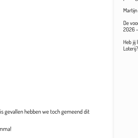
Martij
De voo
2026 –
Heb jij
Loterij?
r is gevallen hebben we toch gemeend dit
amma!