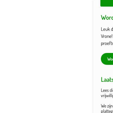
Word
Leuk da
Vrone!
proeft
Wor
Laat
Lees di
vrijwil
We zijn
platte