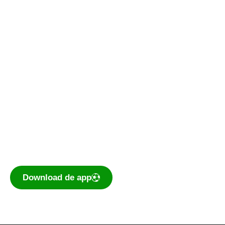
Kantine
Bestuurskamer
Kantine De Vork
De voetbal-app
Ook je programma, uitslagen, standen
eenvoudig op je mobiel bekijken? Dé app voor
amateurvoetballend Nederland is te
downloaden voor iOS en Android.
Download de app