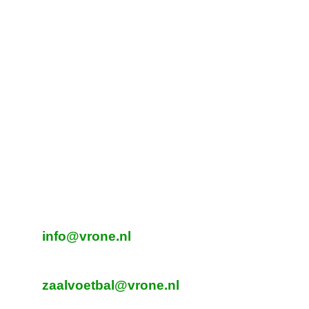
Tijdelijk adres Veldvoetbal
Vrone
Boeterslaan 1-B, Sint Pancras
Tijdelijk adres Veldvoetbal
DTS
Oeverzegge 1, Oudkarspel
Adres Zaalvoetbal
Beverplein 2
Sint Pancras
E-mailadres veldvoetbal
info@vrone.nl
E-mailadres zaalvoetbal
zaalvoetbal@vrone.nl