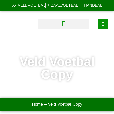
VELDVOETBAL
ZAALVOETBAL
HANDBAL
Veld Voetbal
Copy
Home
–
Veld Voetbal Copy