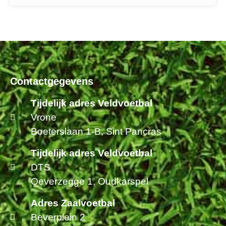
Contactgegevens
Tijdelijk adres Veldvoetbal
Vrone
Boeterslaan 1-B, Sint Pancras
Tijdelijk adres Veldvoetbal
DTS
Oeverzegge 1, Oudkarspel
Adres Zaalvoetbal
Beverplein 2