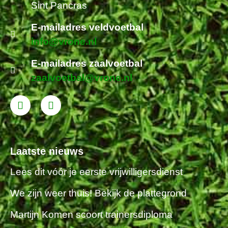
Sint Pancras
E-mailadres veldvoetbal
info@vrone.nl
E-mailadres zaalvoetbal
zaalvoetbal@vrone.nl
Laatste nieuws
Lees dit vóór je eerste vrijwilligersdienst
We zijn weer thuis! Bekijk de plattegrond
Martijn Komen scoort trainersdiploma