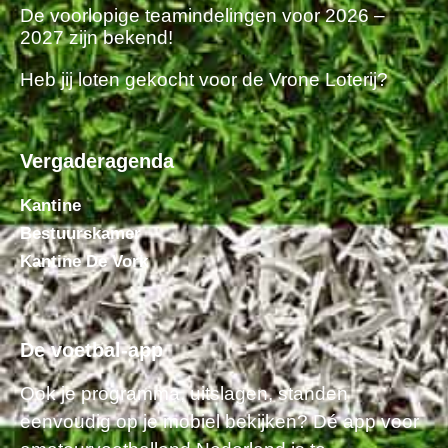
De voorlopige teamindelingen voor 2026 –
2027 zijn bekend!
Heb jij loten gekocht voor de Vrone Loterij?
Vergaderagenda
Kantine
Bestuurskamer
Kantine De Vork
De voetbal-app
Ook je programma, uitslagen, standen
eenvoudig op je mobiel bekijken? Dé app voor