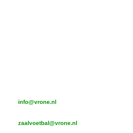
Tijdelijk adres Veldvoetbal
Vrone
Boeterslaan 1-B, Sint Pancras
Tijdelijk adres Veldvoetbal
DTS
Oeverzegge 1, Oudkarspel
Adres Zaalvoetbal
Beverplein 2
Sint Pancras
E-mailadres veldvoetbal
info@vrone.nl
E-mailadres zaalvoetbal
zaalvoetbal@vrone.nl