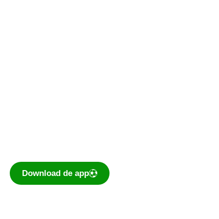
Kantine
Bestuurskamer
Kantine De Vork
De voetbal-app
Ook je programma, uitslagen, standen
eenvoudig op je mobiel bekijken? Dé app voor
amateurvoetballend Nederland is te
downloaden voor iOS en Android.
Download de app