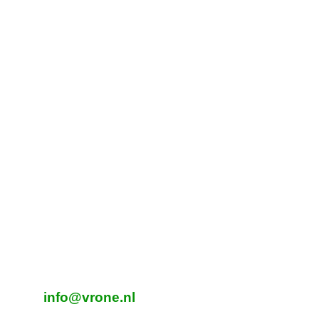
Contactgegevens
Tijdelijk adres Veldvoetbal
Vrone
Boeterslaan 1-B, Sint Pancras
Tijdelijk adres Veldvoetbal
DTS
Oeverzegge 1, Oudkarspel
Adres Zaalvoetbal
Beverplein 2
Sint Pancras
E-mailadres veldvoetbal
info@vrone.nl