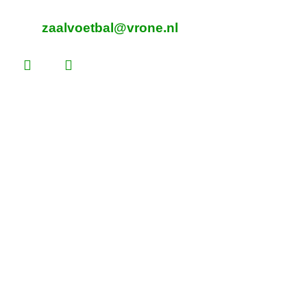
E-mailadres zaalvoetbal
zaalvoetbal@vrone.nl
Laatste nieuws
Lees dit vóór je eerste vrijwilligersdienst
We zijn weer thuis! Bekijk de plattegrond
Martijn Komen scoort trainersdiploma
De voorlopige teamindelingen voor 2026 –
2027 zijn bekend!
Heb jij loten gekocht voor de Vrone Loterij?