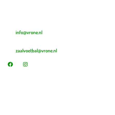
Beverplein 2
Sint Pancras
E-mailadres veldvoetbal
info@vrone.nl
E-mailadres zaalvoetbal
zaalvoetbal@vrone.nl
Laatste nieuws
Lees dit vóór je eerste vrijwilligersdienst
Martijn Komen scoort trainersdiploma