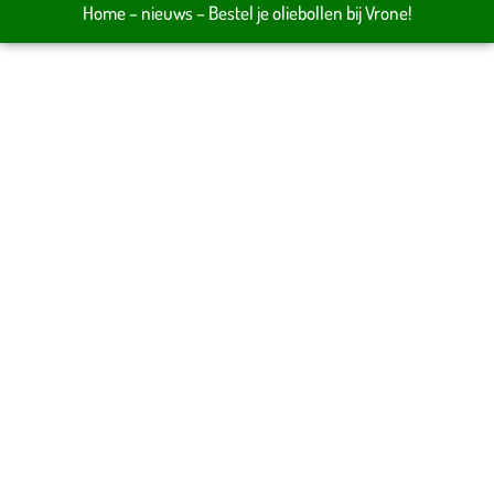
Home
–
nieuws
–
Bestel je oliebollen bij Vrone!