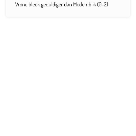
Vrone bleek geduldiger dan Medemblik (0-2)
Contactgegevens
Tijdelijk adres Veldvoetbal
Vrone
Boeterslaan 1-B, Sint Pancras
Tijdelijk adres Veldvoetbal
DTS
Oeverzegge 1, Oudkarspel
Adres Zaalvoetbal