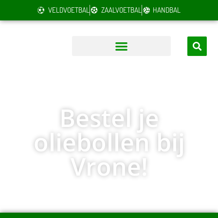
VELDVOETBAL
ZAALVOETBAL
HANDBAL
Bestel je
oliebollen bij
Vrone!