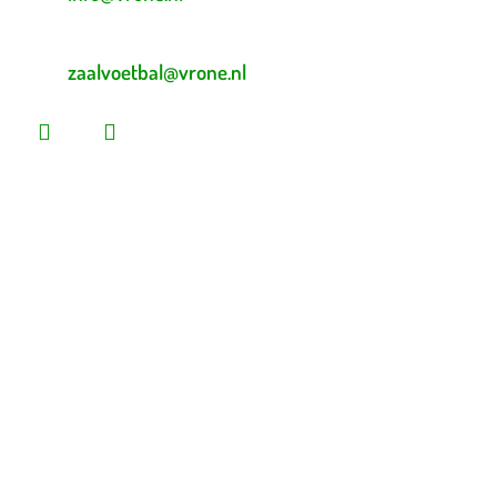
E-mailadres zaalvoetbal
zaalvoetbal@vrone.nl
Laatste nieuws
Lees dit vóór je eerste vrijwilligersdienst
Martijn Komen scoort trainersdiploma
De voorlopige teamindelingen voor 2026 – 2027 zijn
bekend!
Heb jij loten gekocht voor de Vrone Loterij?
Vrone bleek geduldiger dan Medemblik (0-2)