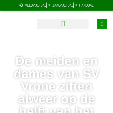
VELDVOETBAL
ZAALVOETBAL
HANDBAL
De meiden en
dames van SV
Vrone zitten
alweer op de
helft van het