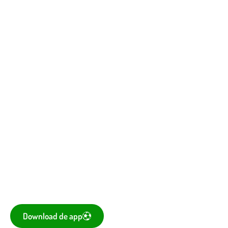
Vergaderagenda
Kantine
Bestuurskamer
Kantine De Vork
De voetbal-app
Ook je programma, uitslagen, standen eenvoudig op je
mobiel bekijken? Dé app voor amateurvoetballend
Nederland is te downloaden voor iOS en Android.
Download de app