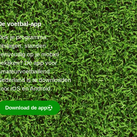
De voetbal-app
Ook je programma,
uitslagen, standen
eenvoudig op je mobiel
bekijken? Dé app voor
amateurvoetballend
Nederland is te downloaden
voor iOS en Android.
Download de app