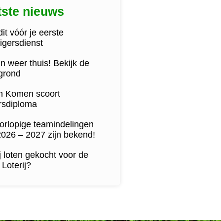
tste nieuws
it vóór je eerste
lligersdienst
n weer thuis! Bekijk de
egrond
jn Komen scoort
ersdiploma
orlopige teamindelingen
2026 – 2027 zijn bekend!
j loten gekocht voor de
Loterij?