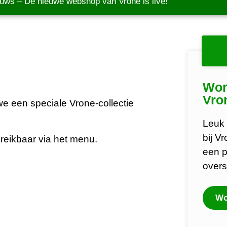
euws
–
De nieuwe webshop van Vrone is live!
Wor
Vro
 een speciale Vrone-collectie
Leuk 
bij V
reikbaar via het menu.
een p
overs
Wo