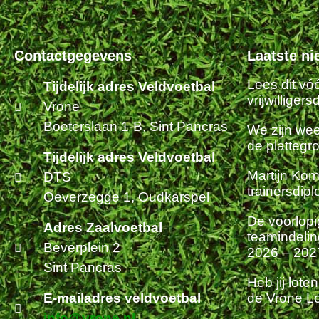
Contactgegevens
Laatste n
Lees dit vóó
Tijdelijk adres Veldvoetbal
vrijwilligers
Vrone
Boeterslaan 1-B, Sint Pancras
We zijn weer
de plattegr
Tijdelijk adres Veldvoetbal
Martijn Kom
DTS
trainersdip
Oeverzegge 1, Oudkarspel
De voorlop
Adres Zaalvoetbal
teamindeli
Beverplein 2
2026 – 2027
Sint Pancras
Heb jij lote
E-mailadres veldvoetbal
de Vrone Lo
info@vrone.nl