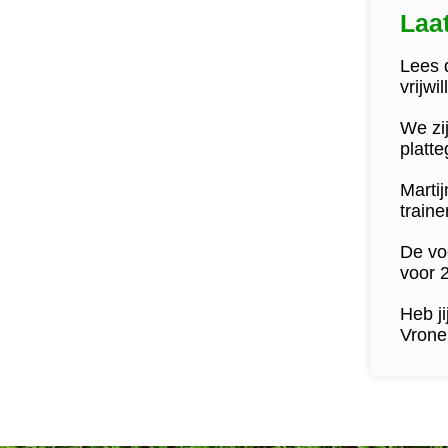
Laa
Lees d
vrijwi
We zij
platt
Marti
train
De vo
voor 
Heb ji
Vrone 