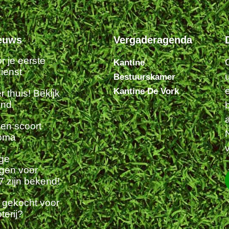
ieuws
Vergaderagenda
r je eerste
Kantine
dienst
Bestuurskamer
Kantine De Vork
 thuis! Bekijk
ond
en scoort
loma
ige
ngen voor
 zijn bekend!
n gekocht voor
terij?