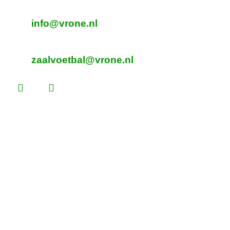
E-mailadres veldvoetbal
info@vrone.nl
E-mailadres zaalvoetbal
zaalvoetbal@vrone.nl
Laatste nieuws
Lees dit vóór je eerste vrijwilligersdienst
Martijn Komen scoort trainersdiploma
De voorlopige teamindelingen voor 2026 –
2027 zijn bekend!