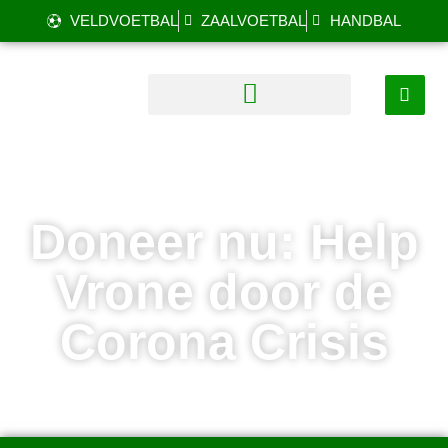
VELDVOETBAL
ZAALVOETBAL
HANDBAL
Doneer nu: Help
Vrone door de
Corona Crisis