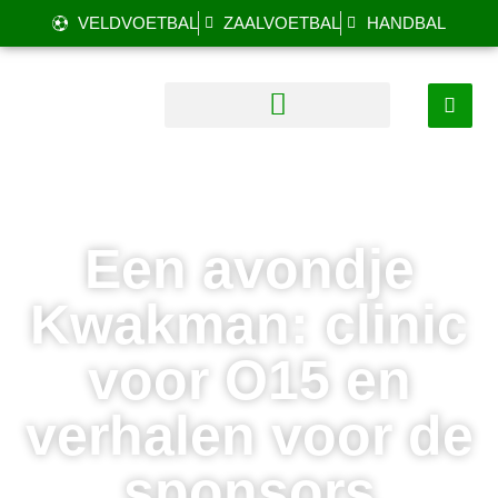
VELDVOETBAL
ZAALVOETBAL
HANDBAL
Een avondje
Kwakman: clinic
voor O15 en
verhalen voor de
sponsors