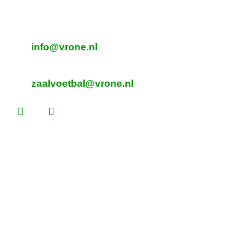
Sint Pancras
E-mailadres veldvoetbal
info@vrone.nl
E-mailadres zaalvoetbal
zaalvoetbal@vrone.nl
Laatste nieuws
Lees dit vóór je eerste vrijwilligersdienst
We zijn weer thuis! Bekijk de plattegrond
Martijn Komen scoort trainersdiploma