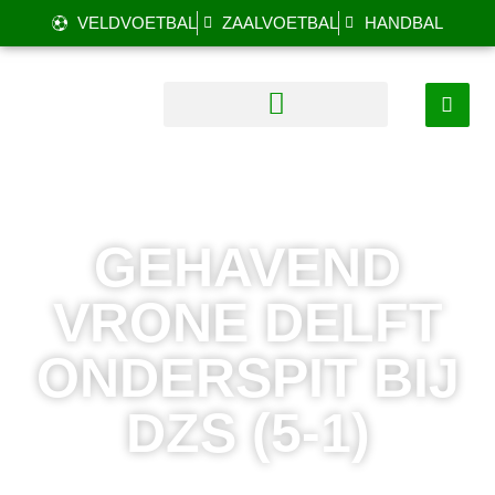
VELDVOETBAL
ZAALVOETBAL
HANDBAL
GEHAVEND
VRONE DELFT
ONDERSPIT BIJ
DZS (5-1)