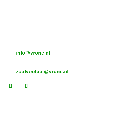
DTS
Oeverzegge 1, Oudkarspel
Adres Zaalvoetbal
Beverplein 2
Sint Pancras
E-mailadres veldvoetbal
info@vrone.nl
E-mailadres zaalvoetbal
zaalvoetbal@vrone.nl
Laatste nieuws