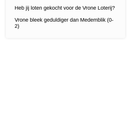
Heb jij loten gekocht voor de Vrone Loterij?
Vrone bleek geduldiger dan Medemblik (0-
2)
Contactgegevens
Tijdelijk adres Veldvoetbal
Vrone
Boeterslaan 1-B, Sint Pancras
Tijdelijk adres Veldvoetbal