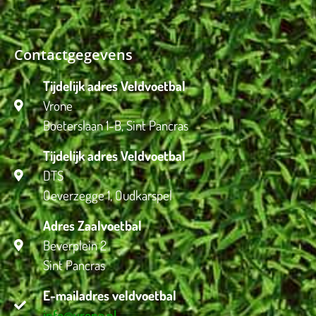
Contactgegevens
Tijdelijk adres Veldvoetbal
Vrone
Boeterslaan 1-B, Sint Pancras
Tijdelijk adres Veldvoetbal
DTS
Oeverzegge 1, Oudkarspel
Adres Zaalvoetbal
Beverplein 2
Sint Pancras
E-mailadres veldvoetbal
info@vrone.nl