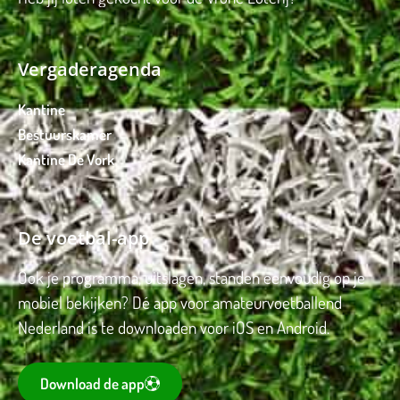
Vergaderagenda
Kantine
Bestuurskamer
Kantine De Vork
De voetbal-app
Ook je programma, uitslagen, standen eenvoudig op je
mobiel bekijken? Dé app voor amateurvoetballend
Nederland is te downloaden voor iOS en Android.
Download de app