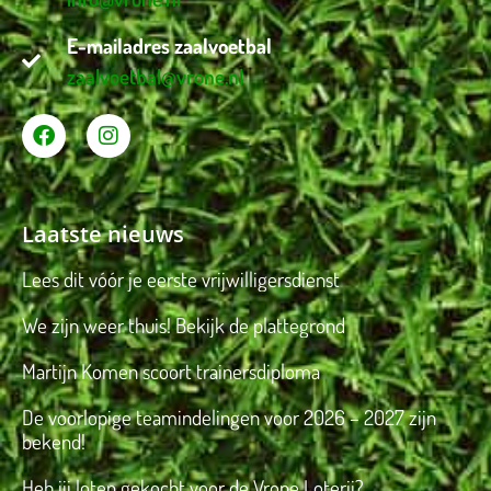
E-mailadres zaalvoetbal
zaalvoetbal@vrone.nl
Laatste nieuws
Lees dit vóór je eerste vrijwilligersdienst
We zijn weer thuis! Bekijk de plattegrond
Martijn Komen scoort trainersdiploma
De voorlopige teamindelingen voor 2026 – 2027 zijn
bekend!
Heb jij loten gekocht voor de Vrone Loterij?