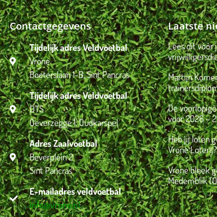
Contactgegevens
Laatste n
Lees dit vóór 
Tijdelijk adres Veldvoetbal
vrijwilligersdi
Vrone
Boeterslaan 1-B, Sint Pancras
Martijn Komen
trainersdiplo
Tijdelijk adres Veldvoetbal
De voorlopige
DTS
voor 2026 – 2
Oeverzegge 1, Oudkarspel
Heb jij loten 
Adres Zaalvoetbal
Vrone Loterij?
Beverplein 2
Vrone bleek g
Sint Pancras
Medemblik (0
E-mailadres veldvoetbal
info@vrone.nl