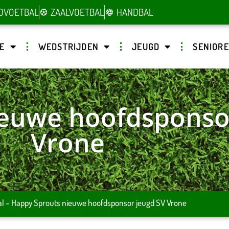
DVOETBAL
ZAALVOETBAL
HANDBAL
E
WEDSTRIJDEN
JEUGD
SENIOR
euwe hoofdsponso
Vrone
al
–
Happy Sprouts nieuwe hoofdsponsor jeugd SV Vrone