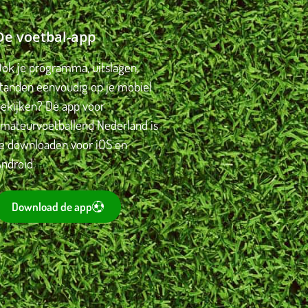
De voetbal-app
ok je programma, uitslagen,
standen eenvoudig op je mobiel
bekijken? Dé app voor
amateurvoetballend Nederland is
te downloaden voor iOS en
ndroid.
Download de app