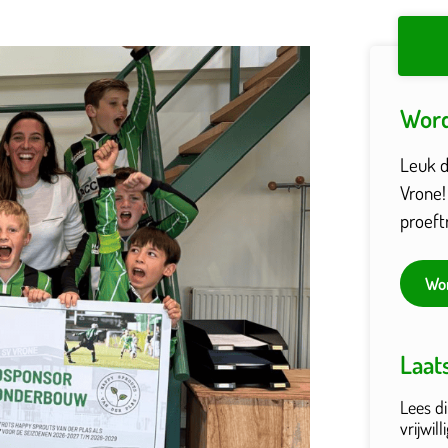
Word
Leuk da
Vrone!
proeft
Wor
Laat
Lees di
vrijwil