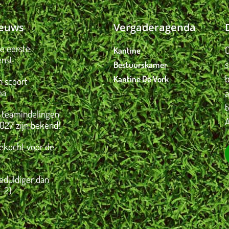
ieuws
Vergaderagenda
je eerste
O
Kantine
enst
Bestuurskamer
Kantine De Vork
 scoort
ma
 teamindelingen
A
027 zijn bekend!
gekocht voor de
eduldiger dan
-2)