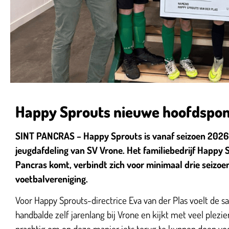
Happy Sprouts nieuwe hoofdspon
SINT PANCRAS – Happy Sprouts is vanaf seizoen 202
jeugdafdeling van SV Vrone. Het familiebedrijf Happy S
Pancras komt, verbindt zich voor minimaal drie seizo
voetbalvereniging.
Voor Happy Sprouts-directrice Eva van der Plas voelt de s
handbalde zelf jarenlang bij Vrone en kijkt met veel plezier 
prachtig om op deze manier iets terug te kunnen doen vo