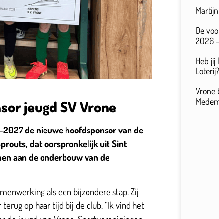
Martij
De voo
2026 –
Heb jij
Loterij?
Vrone 
Medemb
sor jeugd SV Vrone
6-2027 de nieuwe hoofdsponsor van de
prouts, dat oorspronkelijk uit Sint
enen aan de onderbouw van de
amenwerking als een bijzondere stap. Zij
terug op haar tijd bij de club. “Ik vind het
or de jeugd van Vrone. Sportverenigingen