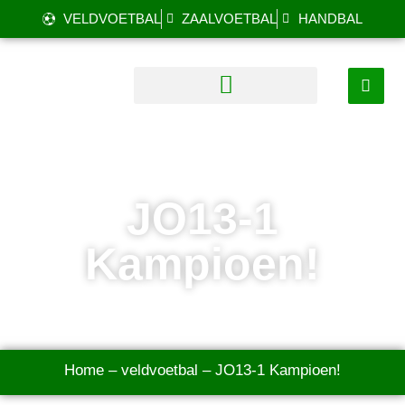
VELDVOETBAL
ZAALVOETBAL
HANDBAL
JO13-1
Kampioen!
Home
–
veldvoetbal
–
JO13-1 Kampioen!