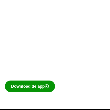
Kantine
Bestuurskamer
Kantine De Vork
De voetbal-app
Ook je programma, uitslagen, standen
eenvoudig op je mobiel bekijken? Dé app voor
amateurvoetballend Nederland is te
downloaden voor iOS en Android.
Download de app