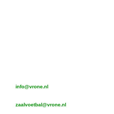
Tijdelijk adres Veldvoetbal
Vrone
Boeterslaan 1-B, Sint Pancras
Tijdelijk adres Veldvoetbal
DTS
Oeverzegge 1, Oudkarspel
Adres Zaalvoetbal
Beverplein 2
Sint Pancras
E-mailadres veldvoetbal
info@vrone.nl
E-mailadres zaalvoetbal
zaalvoetbal@vrone.nl