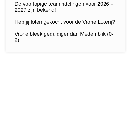
De voorlopige teamindelingen voor 2026 –
2027 zijn bekend!
Heb jij loten gekocht voor de Vrone Loterij?
Vrone bleek geduldiger dan Medemblik (0-
2)
Contactgegevens
Tijdelijk adres Veldvoetbal
Vrone
Boeterslaan 1-B, Sint Pancras