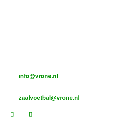
Tijdelijk adres Veldvoetbal
DTS
Oeverzegge 1, Oudkarspel
Adres Zaalvoetbal
Beverplein 2
Sint Pancras
E-mailadres veldvoetbal
info@vrone.nl
E-mailadres zaalvoetbal
zaalvoetbal@vrone.nl