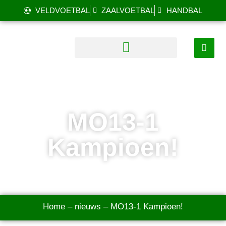
VELDVOETBAL
ZAALVOETBAL
HANDBAL
MO13-1
Kampioen!
Home
–
nieuws
–
MO13-1 Kampioen!