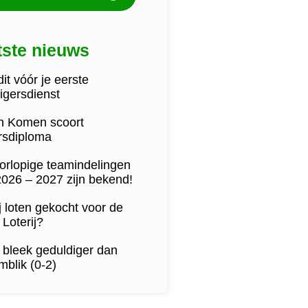
tste nieuws
it vóór je eerste
lligersdienst
jn Komen scoort
ersdiploma
orlopige teamindelingen
2026 – 2027 zijn bekend!
j loten gekocht voor de
Loterij?
 bleek geduldiger dan
blik (0-2)