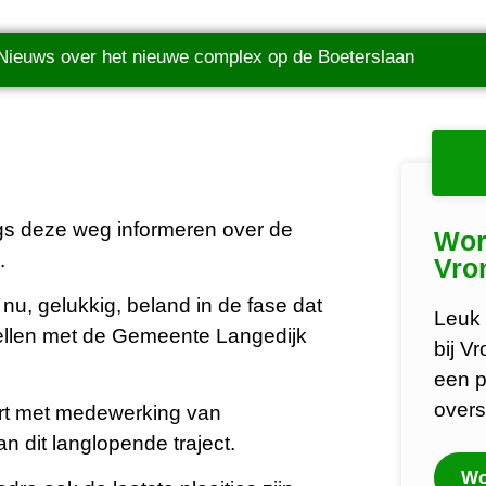
Nieuws over het nieuwe complex op de Boeterslaan
langs deze weg informeren over de
Wor
.
Vro
nu, gelukkig, beland in de fase dat
Leuk 
tellen met de Gemeente Langedijk
bij V
een p
overs
ort met medewerking van
 dit langlopende traject.
Wo