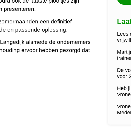
ra ook de laatste plooitjes zijn
n presenteren.
Laa
zomermaanden een definitief
ede en passende oplossing.
Lees d
vrijwi
e Langedijk alsmede de ondernemers
 houding ervoor hebben gezorgd dat
Marti
.
train
De vo
voor 
Heb ji
Vrone 
Vrone
Medem