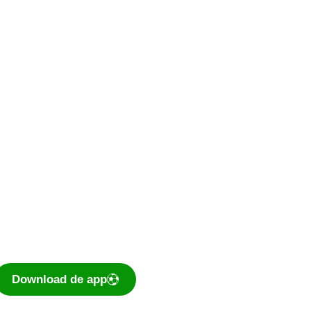
De voetbal-app
Ook je programma,
uitslagen, standen
eenvoudig op je mobiel
bekijken? Dé app voor
amateurvoetballend
Nederland is te downloaden
voor iOS en Android.
Download de app