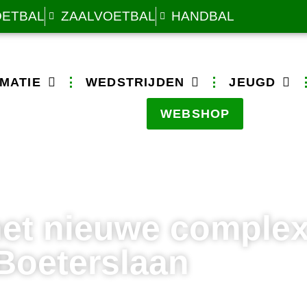
OETBAL
ZAALVOETBAL
HANDBAL
MATIE
WEDSTRIJDEN
JEUGD
WEBSHOP
het nieuwe complex
Boeterslaan