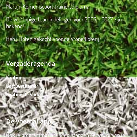
Martijn Komen scoort trainersdiploma
De voorlopige teamindelingen voor 2026 – 2027 zijn
bekend!
Heb jij loten gekocht voor de Vrone Loterij?
Vergaderagenda
Kantine
Bestuurskamer
Kantine De Vork
De voetbal-app
Ook je programma, uitslagen, standen eenvoudig op je