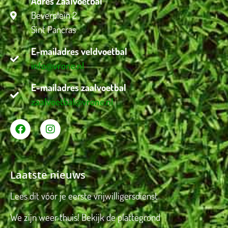
Adres Zaalvoetbal
Beverplein 2
Sint Pancras
E-mailadres veldvoetbal
info@vrone.nl
E-mailadres zaalvoetbal
zaalvoetbal@vrone.nl
Laatste nieuws
Lees dit vóór je eerste vrijwilligersdienst
We zijn weer thuis! Bekijk de plattegrond