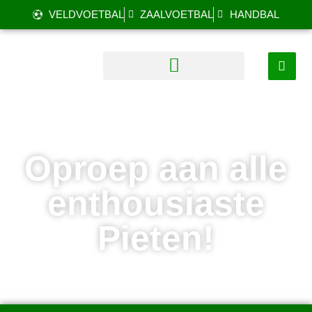
VELDVOETBAL
ZAALVOETBAL
HANDBAL
Oproep aan alle
enthousiaste
Pieten!