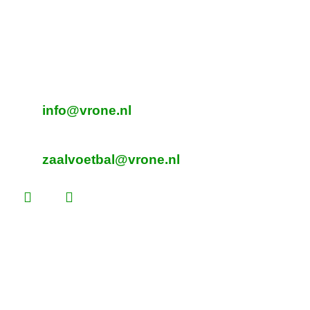
Adres Zaalvoetbal
Beverplein 2
Sint Pancras
E-mailadres veldvoetbal
info@vrone.nl
E-mailadres zaalvoetbal
zaalvoetbal@vrone.nl
Laatste nieuws
Lees dit vóór je eerste vrijwilligersdienst