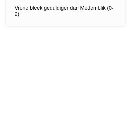
Vrone bleek geduldiger dan Medemblik (0-
2)
Contactgegevens
Tijdelijk adres Veldvoetbal
Vrone
Boeterslaan 1-B, Sint Pancras
Tijdelijk adres Veldvoetbal
DTS
Oeverzegge 1, Oudkarspel