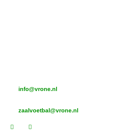
Boeterslaan 1-B, Sint Pancras
Tijdelijk adres Veldvoetbal
DTS
Oeverzegge 1, Oudkarspel
Adres Zaalvoetbal
Beverplein 2
Sint Pancras
E-mailadres veldvoetbal
info@vrone.nl
E-mailadres zaalvoetbal
zaalvoetbal@vrone.nl