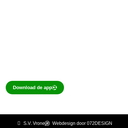
Kantine De Vork
De voetbal-app
Ook je programma, uitslagen, standen
eenvoudig op je mobiel bekijken? Dé app voor
amateurvoetballend Nederland is te
downloaden voor iOS en Android.
Download de app
S.V. Vrone
Webdesign door 072DESIGN