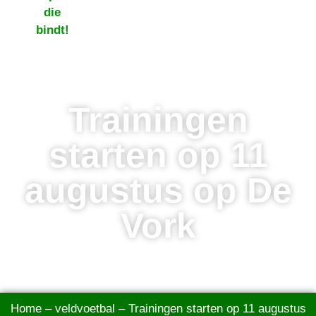
Trainingen
starten op 11
augustus op De
Vork
Home
–
veldvoetbal
–
Trainingen starten op 11 augustus