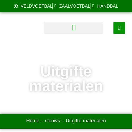
VELDVOETBAL
ZAALVOETBAL
HANDBAL
Uitgifte
materialen
Home
–
nieuws
–
Uitgifte materialen