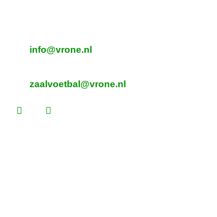
Beverplein 2
Sint Pancras
E-mailadres veldvoetbal
info@vrone.nl
E-mailadres zaalvoetbal
zaalvoetbal@vrone.nl
Laatste nieuws
Lees dit vóór je eerste vrijwilligersdienst
Martijn Komen scoort trainersdiploma
De voorlopige teamindelingen voor 2026 –