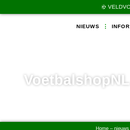
VELDV
NIEUWS
INFOR
VoetbalshopNL
Home
–
nieuws