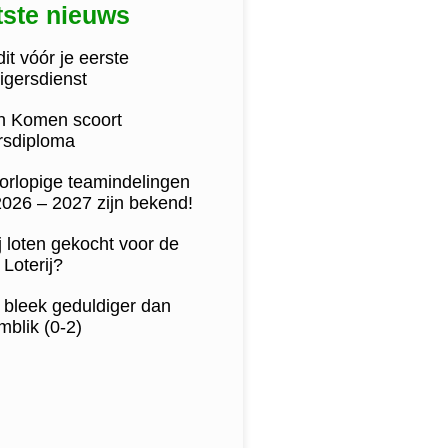
tste nieuws
it vóór je eerste
lligersdienst
jn Komen scoort
ersdiploma
orlopige teamindelingen
2026 – 2027 zijn bekend!
j loten gekocht voor de
Loterij?
 bleek geduldiger dan
blik (0-2)