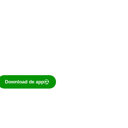
De voetbal-app
Ook je programma,
uitslagen, standen
eenvoudig op je mobiel
bekijken? Dé app voor
amateurvoetballend
Nederland is te downloaden
voor iOS en Android.
Download de app