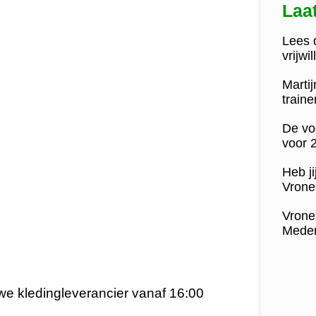
Laa
Lees d
vrijwi
Marti
train
De vo
voor 
Heb ji
Vrone 
Vrone
Medem
e kledingleverancier vanaf 16:00