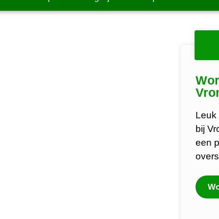
Wor
Vro
Leuk 
bij V
een p
overs
Wo