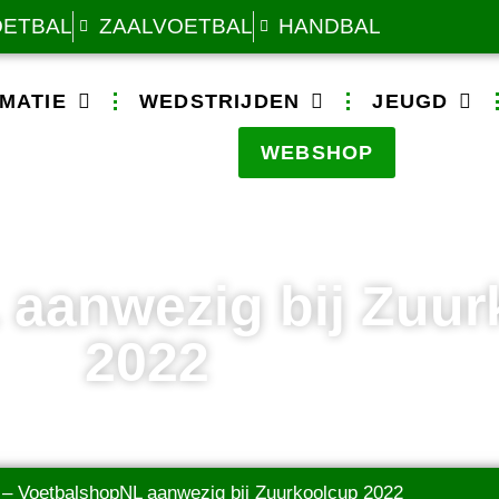
OETBAL
ZAALVOETBAL
HANDBAL
MATIE
WEDSTRIJDEN
JEUGD
WEBSHOP
 aanwezig bij Zuur
2022
–
VoetbalshopNL aanwezig bij Zuurkoolcup 2022