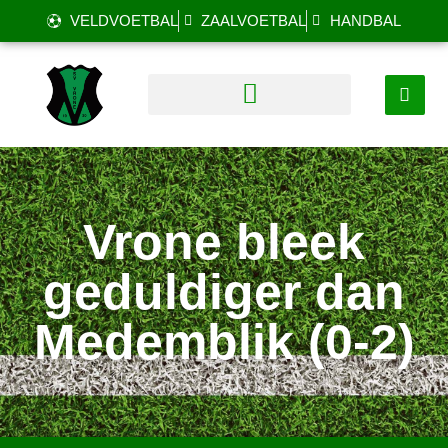
VELDVOETBAL
ZAALVOETBAL
HANDBAL
Vrone bleek
geduldiger dan
Medemblik (0-2)