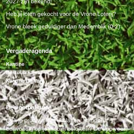
2027 zijn bekend!
Heb jij loten gekocht voor de Vrone Loterij?
Vrone bleek geduldiger dan Medemblik (0-2)
Vergaderagenda
Kantine
Bestuurskamer
Kantine De Vork
De voetbal-app
Ook je programma, uitslagen, standen
eenvoudig op je mobiel bekijken? Dé app voor