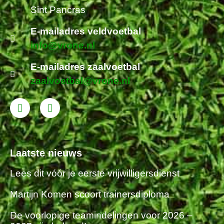
Sint Pancras
E-mailadres veldvoetbal
info@vrone.nl
E-mailadres zaalvoetbal
zaalvoetbal@vrone.nl
Laatste nieuws
Lees dit vóór je eerste vrijwilligersdienst
Martijn Komen scoort trainersdiploma
De voorlopige teamindelingen voor 2026 –