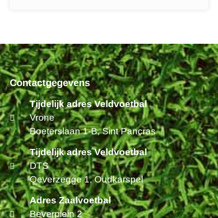
Contactgegevens
Tijdelijk adres Veldvoetbal
Vrone
Boeterslaan 1-B, Sint Pancras
Tijdelijk adres Veldvoetbal
DTS
Oeverzegge 1, Oudkarspel
Adres Zaalvoetbal
Beverplein 2