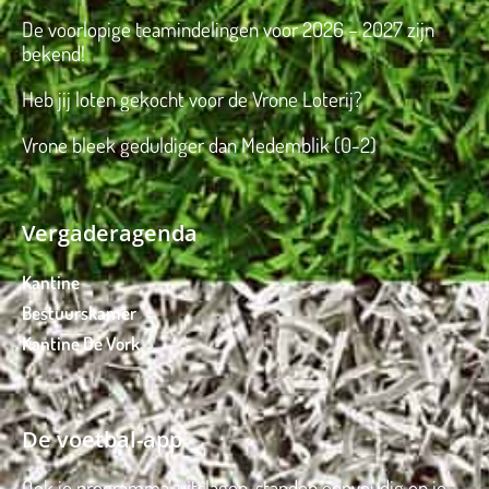
De voorlopige teamindelingen voor 2026 – 2027 zijn
bekend!
Heb jij loten gekocht voor de Vrone Loterij?
Vrone bleek geduldiger dan Medemblik (0-2)
Vergaderagenda
Kantine
Bestuurskamer
Kantine De Vork
De voetbal-app
Ook je programma, uitslagen, standen eenvoudig op je