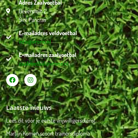
Adres Zaalvoetbal
Beverplein 2
Sint Pancras
E-mailadres veldvoetbal
info@vrone.nl
E-mailadres zaalvoetbal
zaalvoetbal@vrone.nl
Laatste nieuws
Lees dit vóór je eerste vrijwilligersdienst
Martijn Komen scoort trainersdiploma