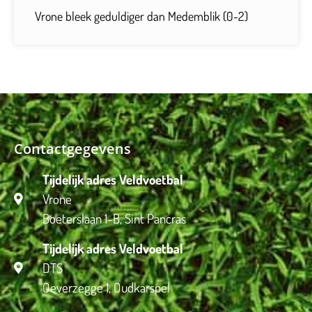
Vrone bleek geduldiger dan Medemblik (0-2)
Contactgegevens
Tijdelijk adres Veldvoetbal
Vrone
Boeterslaan 1-B, Sint Pancras
Tijdelijk adres Veldvoetbal
DTS
Oeverzegge 1, Oudkarspel