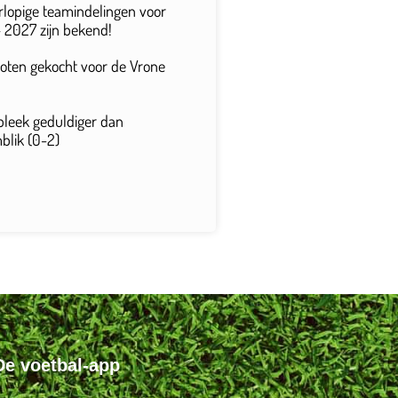
rlopige teamindelingen voor
 2027 zijn bekend!
 loten gekocht voor de Vrone
bleek geduldiger dan
lik (0-2)
De voetbal-app