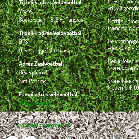
Lees dit vóór 
Tijdelijk adres Veldvoetbal
vrijwilligersdi
Vrone
Boeterslaan 1-B, Sint Pancras
Martijn Komen
trainersdiplo
Tijdelijk adres Veldvoetbal
De voorlopige
DTS
voor 2026 – 2
Oeverzegge 1, Oudkarspel
Heb jij loten 
Adres Zaalvoetbal
Vrone Loterij?
Beverplein 2
Vrone bleek g
Sint Pancras
Medemblik (0
E-mailadres veldvoetbal
info@vrone.nl
E-mailadres zaalvoetbal
zaalvoetbal@vrone.nl