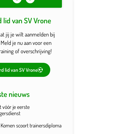
 lid van SV Vrone
t jij je wilt aanmelden bij
 Meld je nu aan voor een
raining of overschrijving!
d lid van SV Vrone
ste nieuws
t vóór je eerste
ligersdienst
n Komen scoort trainersdiploma