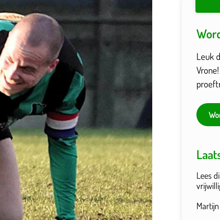
Word
Leuk da
Vrone!
proeft
Wor
Laat
Lees di
vrijwil
Martij