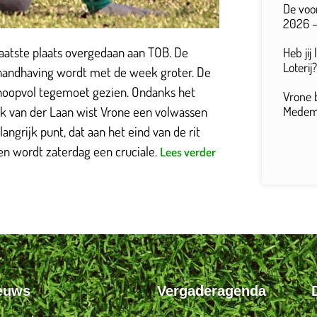
De voo
2026 –
atste plaats overgedaan aan TOB. De
Heb jij
Loterij?
handhaving wordt met de week groter. De
hoopvol tegemoet gezien. Ondanks het
Vrone 
ck van der Laan wist Vrone een volwassen
Medemb
angrijk punt, dat aan het eind van de rit
ken wordt zaterdag een cruciale.
Lees verder
ieuws
Vergaderagenda