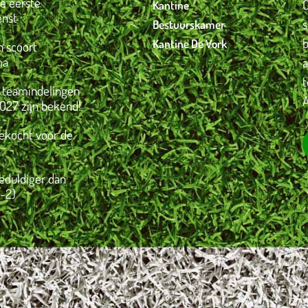
je eerste
O
Kantine
enst
Bestuurskamer
Kantine De Vork
 scoort
ma
 teamindelingen
A
027 zijn bekend!
gekocht voor de
eduldiger dan
-2)