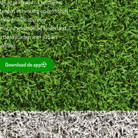
ok je programma, uitslagen,
standen eenvoudig op je mobiel
bekijken? Dé app voor
amateurvoetballend Nederland is
te downloaden voor iOS en
ndroid.
Download de app