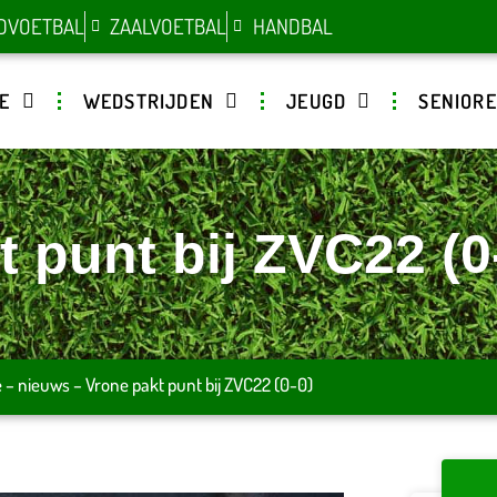
DVOETBAL
ZAALVOETBAL
HANDBAL
E
WEDSTRIJDEN
JEUGD
SENIOR
 punt bij ZVC22 (0
e
–
nieuws
–
Vrone pakt punt bij ZVC22 (0-0)