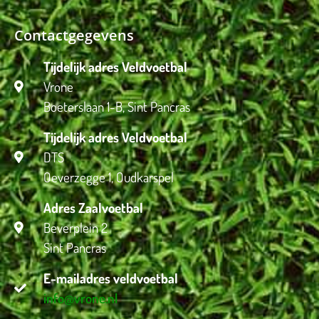
Contactgegevens
Tijdelijk adres Veldvoetbal
Vrone
Boeterslaan 1-B, Sint Pancras
Tijdelijk adres Veldvoetbal
DTS
Oeverzegge 1, Oudkarspel
Adres Zaalvoetbal
Beverplein 2
Sint Pancras
E-mailadres veldvoetbal
info@vrone.nl