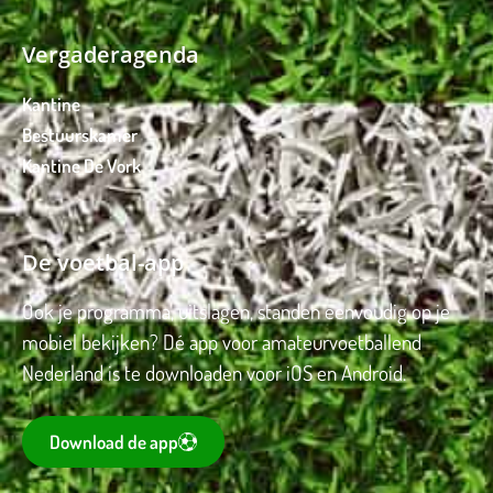
Vergaderagenda
Kantine
Bestuurskamer
Kantine De Vork
De voetbal-app
Ook je programma, uitslagen, standen eenvoudig op je
mobiel bekijken? Dé app voor amateurvoetballend
Nederland is te downloaden voor iOS en Android.
Download de app