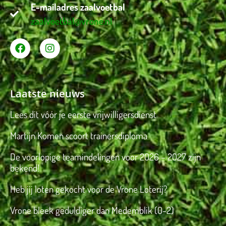
E-mailadres zaalvoetbal
zaalvoetbal@vrone.nl
Laatste nieuws
Lees dit vóór je eerste vrijwilligersdienst
Martijn Komen scoort trainersdiploma
De voorlopige teamindelingen voor 2026 – 2027 zijn
bekend!
Heb jij loten gekocht voor de Vrone Loterij?
Vrone bleek geduldiger dan Medemblik (0-2)