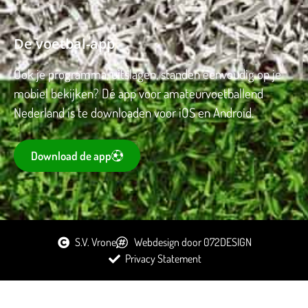
De voetbal-app
Ook je programma, uitslagen, standen eenvoudig op je
mobiel bekijken? Dé app voor amateurvoetballend
Nederland is te downloaden voor iOS en Android.
Download de app
S.V. Vrone
Webdesign door 072DESIGN
Privacy Statement