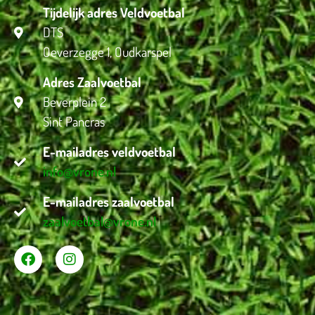
Tijdelijk adres Veldvoetbal
DTS
Oeverzegge 1, Oudkarspel
Adres Zaalvoetbal
Beverplein 2
Sint Pancras
E-mailadres veldvoetbal
info@vrone.nl
E-mailadres zaalvoetbal
zaalvoetbal@vrone.nl