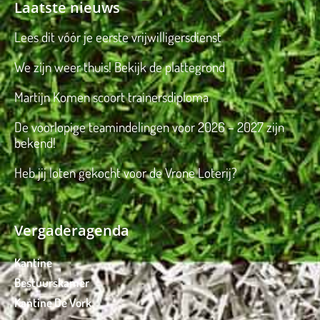
Laatste nieuws
Lees dit vóór je eerste vrijwilligersdienst
We zijn weer thuis! Bekijk de plattegrond
Martijn Komen scoort trainersdiploma
De voorlopige teamindelingen voor 2026 – 2027 zijn
bekend!
Heb jij loten gekocht voor de Vrone Loterij?
Vergaderagenda
Kantine
Bestuurskamer
Kantine De Vork