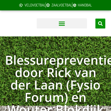
VELDVOETBAL
ZAALVOETBAL
HANDBAL
Blessurepreventi
door Rick van
der Laan (Fysio
Forum) en
Wouter Blokdijk