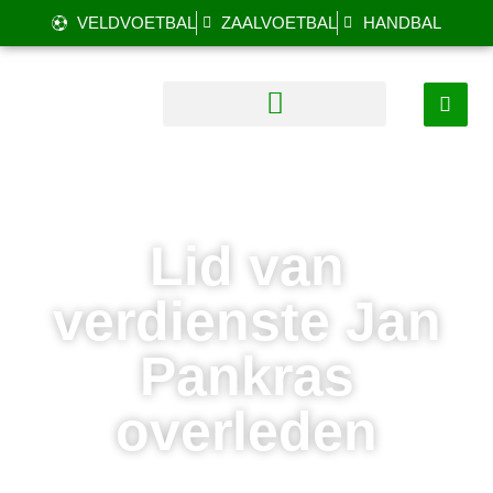
VELDVOETBAL
ZAALVOETBAL
HANDBAL
Lid van
verdienste Jan
Pankras
overleden