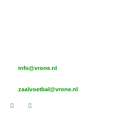
Tijdelijk adres Veldvoetbal
DTS
Oeverzegge 1, Oudkarspel
Adres Zaalvoetbal
Beverplein 2
Sint Pancras
E-mailadres veldvoetbal
info@vrone.nl
E-mailadres zaalvoetbal
zaalvoetbal@vrone.nl
Laatste nieuws