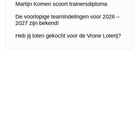
Martijn Komen scoort trainersdiploma
De voorlopige teamindelingen voor 2026 –
2027 zijn bekend!
Heb jij loten gekocht voor de Vrone Loterij?
Contactgegevens
Tijdelijk adres Veldvoetbal
Vrone
Boeterslaan 1-B, Sint Pancras