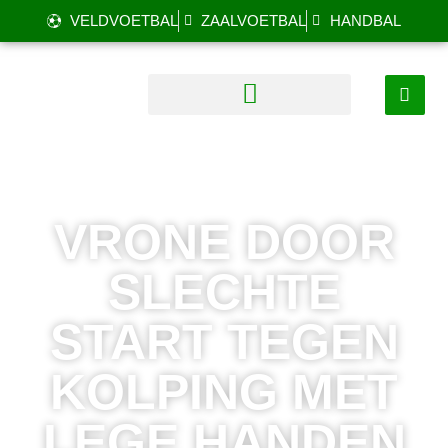
VELDVOETBAL
ZAALVOETBAL
HANDBAL
VRONE DOOR
SLECHTE
START TEGEN
KOLPING MET
LEGE HANDEN