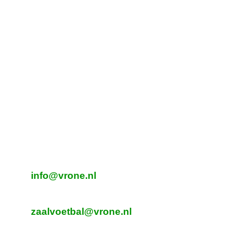
Tijdelijk adres Veldvoetbal
Vrone
Boeterslaan 1-B, Sint Pancras
Tijdelijk adres Veldvoetbal
DTS
Oeverzegge 1, Oudkarspel
Adres Zaalvoetbal
Beverplein 2
Sint Pancras
E-mailadres veldvoetbal
info@vrone.nl
E-mailadres zaalvoetbal
zaalvoetbal@vrone.nl