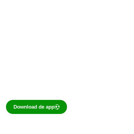
Kantine
Bestuurskamer
Kantine De Vork
De voetbal-app
Ook je programma, uitslagen, standen
eenvoudig op je mobiel bekijken? Dé app voor
amateurvoetballend Nederland is te
downloaden voor iOS en Android.
Download de app