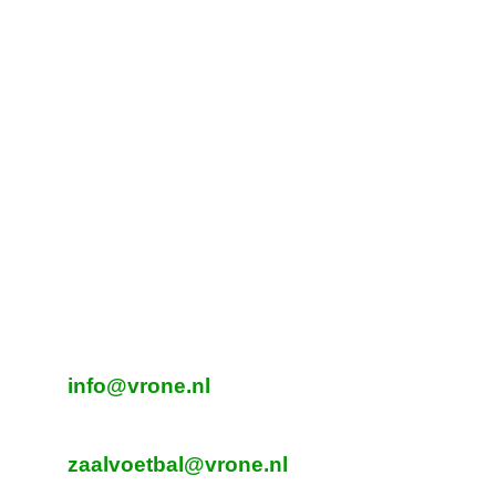
Tijdelijk adres Veldvoetbal
Vrone
Boeterslaan 1-B, Sint Pancras
Tijdelijk adres Veldvoetbal
DTS
Oeverzegge 1, Oudkarspel
Adres Zaalvoetbal
Beverplein 2
Sint Pancras
E-mailadres veldvoetbal
info@vrone.nl
E-mailadres zaalvoetbal
zaalvoetbal@vrone.nl