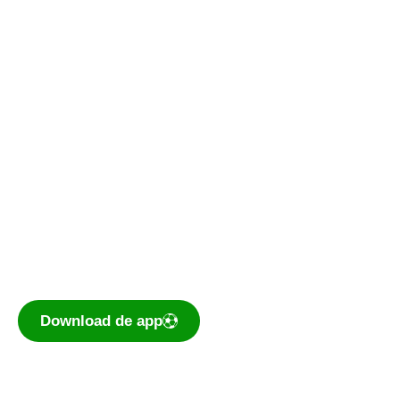
Kantine
Bestuurskamer
Kantine De Vork
De voetbal-app
Ook je programma, uitslagen, standen
eenvoudig op je mobiel bekijken? Dé app voor
amateurvoetballend Nederland is te
downloaden voor iOS en Android.
Download de app