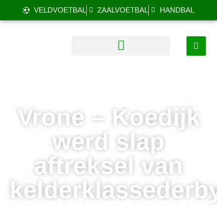
VELDVOETBAL
ZAALVOETBAL
HANDBAL
Vrone – Koedijk
werd slap
aftreksel van
kelderklassederb