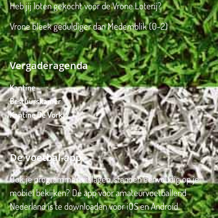
Heb jij loten gekocht voor de Vrone Loterij?
Vrone bleek geduldiger dan Medemblik (0-2)
Vergaderagenda
Kantine
Bestuurskamer
Kantine De Vork
De voetbal-app
Ook je programma, uitslagen, standen eenvoudig op je
mobiel bekijken? Dé app voor amateurvoetballend
Nederland is te downloaden voor iOS en Android.