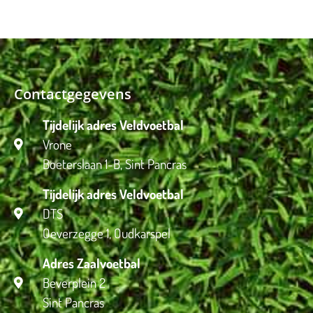
Contactgegevens
Tijdelijk adres Veldvoetbal
Vrone
Boeterslaan 1-B, Sint Pancras
Tijdelijk adres Veldvoetbal
DTS
Oeverzegge 1, Oudkarspel
Adres Zaalvoetbal
Beverplein 2
Sint Pancras