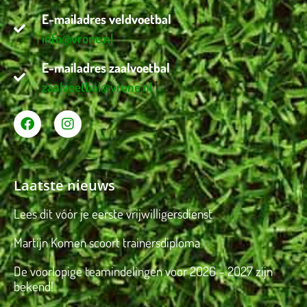
E-mailadres veldvoetbal
info@vrone.nl
E-mailadres zaalvoetbal
zaalvoetbal@vrone.nl
Laatste nieuws
Lees dit vóór je eerste vrijwilligersdienst
Martijn Komen scoort trainersdiploma
De voorlopige teamindelingen voor 2026 – 2027 zijn
bekend!