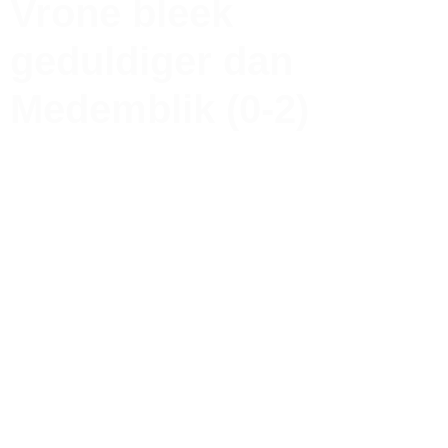
Vrone bleek
geduldiger dan
Medemblik (0-2)
Contactgegevens
Tijdelijk adres Veldvoetbal
Vrone
Boeterslaan 1-B, Sint Pancras
Tijdelijk adres Veldvoetbal
DTS
Oeverzegge 1, Oudkarspel