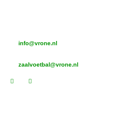
Adres Zaalvoetbal
Beverplein 2
Sint Pancras
E-mailadres veldvoetbal
info@vrone.nl
E-mailadres zaalvoetbal
zaalvoetbal@vrone.nl
Laatste nieuws
Lees dit vóór je eerste vrijwilligersdienst
Martijn Komen scoort trainersdiploma