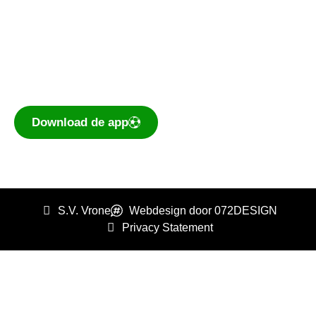
Ook je programma, uitslagen, standen
eenvoudig op je mobiel bekijken? Dé app voor
amateurvoetballend Nederland is te
downloaden voor iOS en Android.
Download de app
S.V. Vrone
Webdesign door 072DESIGN
Privacy Statement