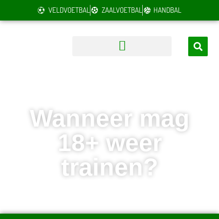
VELDVOETBAL
ZAALVOETBAL
HANDBAL
Wanneer mag
18+ weer
trainen?