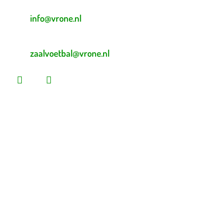
E-mailadres veldvoetbal
info@vrone.nl
E-mailadres zaalvoetbal
zaalvoetbal@vrone.nl
Laatste nieuws
Lees dit vóór je eerste vrijwilligersdienst
We zijn weer thuis! Bekijk de plattegrond
Martijn Komen scoort trainersdiploma
De voorlopige teamindelingen voor 2026 – 2027 zijn
bekend!